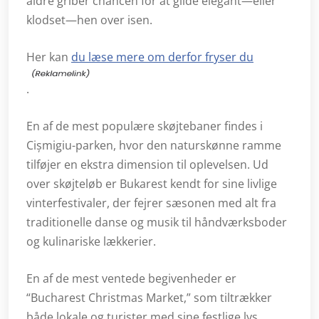
aldre griber chancen for at glide elegant—eller
klodset—hen over isen.
Her kan
du læse mere om derfor fryser du
.
En af de mest populære skøjtebaner findes i
Cișmigiu-parken, hvor den naturskønne ramme
tilføjer en ekstra dimension til oplevelsen. Ud
over skøjteløb er Bukarest kendt for sine livlige
vinterfestivaler, der fejrer sæsonen med alt fra
traditionelle danse og musik til håndværksboder
og kulinariske lækkerier.
En af de mest ventede begivenheder er
“Bucharest Christmas Market,” som tiltrækker
både lokale og turister med sine festlige lys,