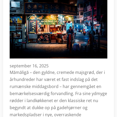
september 16, 2025
Mămăligă – den gyldne, cremede majsgrød, der i
århundreder har været et fast indslag på det
rumænske middagsbord – har gennemgået en
bemærkelsesværdig forvandling. Fra sine ydmyge
rødder i landkøkkenet er den klassiske ret nu
begyndt at dukke op på gadehjørner og
markedspladser i nye, overraskende