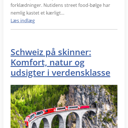
forklædninger. Nutidens street food-bølge har
nemlig kastet et kærligt…
Læs indlæg
Schweiz på skinner:
Komfort, natur og
udsigter i verdensklasse