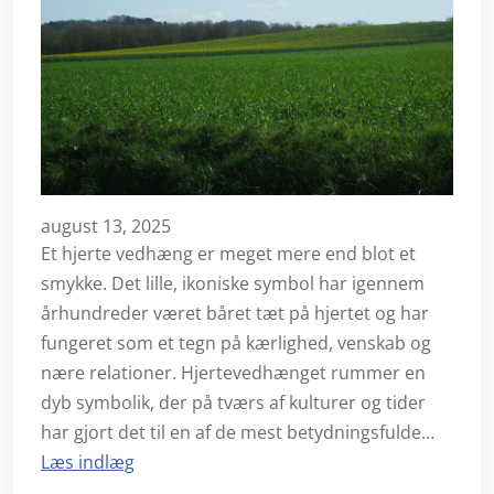
august 13, 2025
Et hjerte vedhæng er meget mere end blot et
smykke. Det lille, ikoniske symbol har igennem
århundreder været båret tæt på hjertet og har
fungeret som et tegn på kærlighed, venskab og
nære relationer. Hjertevedhænget rummer en
dyb symbolik, der på tværs af kulturer og tider
har gjort det til en af de mest betydningsfulde…
Læs indlæg