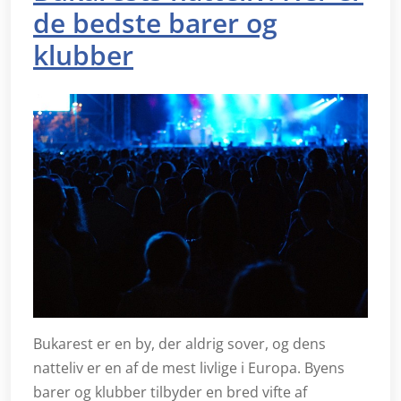
de bedste barer og
klubber
Bukarest er en by, der aldrig sover, og dens
natteliv er en af de mest livlige i Europa. Byens
barer og klubber tilbyder en bred vifte af