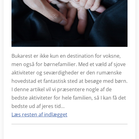
Bukarest er ikke kun en destination for voksne,
men også for børnefamilier. Med et væld af sjove
aktiviteter og seværdigheder er den rumænske
hovedstad et fantastisk sted at besøge med børn.
I denne artikel vil vi præsentere nogle af de
bedste aktiviteter for hele familien, så I kan få det
bedste ud af jeres tid…
Læs resten af indlægget