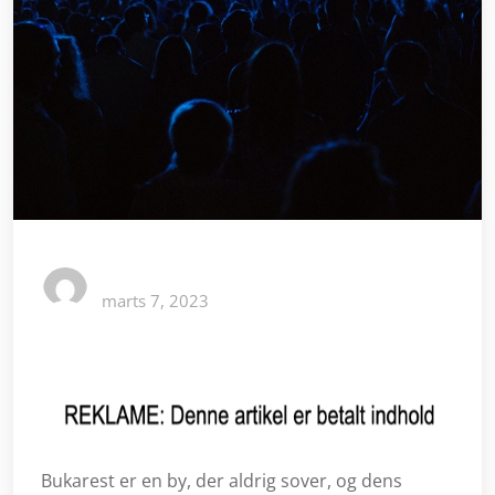
marts 7, 2023
Bukarest er en by, der aldrig sover, og dens